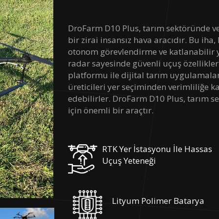
DroFarm D10 Plus, tarım sektöründe veri
bir zirai insansız hava aracıdır. Bu ih
otonom görevlendirme ve katlanabilir y
radar sayesinde güvenli uçuş özellikler
platformu ile dijital tarım uygulamala
üreticileri yer seçiminden verimliliğe 
edebilirler. DroFarm D10 Plus, tarım sek
için önemli bir araçtır.
RTK Yer İstasyonu İle Hassas
Uçuş Yeteneği
Lityum Polimer Batarya