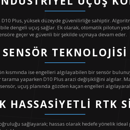
 ENDÜSTRIYEL UÇUŞ K
3 aydan az : 20°C-35°C 3 aydan uzun : 22°
 D10 Plus, yüksek düzeyde güvenilirliğe sahiptir. Algorit
5 °C - 35 °C
a bile dengeli uçuş sağlar. Ek olarak, otomatik pilotun yede
sensöre geçer ve güvenli bir şekilde uçmaya devam eder.
16kg
SENSÖR TEKNOLOJISI
27kg
11L/11Kg
ön kısmında ise engelleri algılayabilen bir sensör bulunuy
r tarama yaparken D10 Plus arazi değişikliğini algılar. 
5m/Sn
ki sensör, uçuş planında gözden kaçan engelleri algılayar
3m/Sn
K HASSASIYETLI RTK S
10m/Sn
oğruluğu sağlayarak; hassas olarak hedefe yönelik ideal
400m (Yazılım ile Sınırlandırılımıştır)