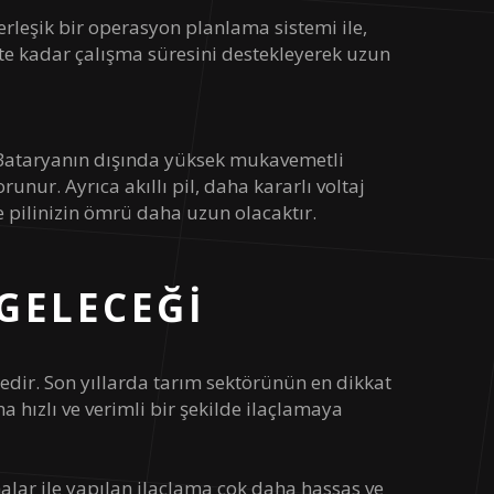
erleşik bir operasyon planlama sistemi ile,
ate kadar çalışma süresini destekleyerek uzun
. Bataryanın dışında yüksek mukavemetli
nur. Ayrıca akıllı pil, daha kararlı voltaj
e pilinizin ömrü daha uzun olacaktır.
 GELECEĞI
ktedir. Son yıllarda tarım sektörünün en dikkat
ha hızlı ve verimli bir şekilde ilaçlamaya
halar ile yapılan ilaçlama çok daha hassas ve