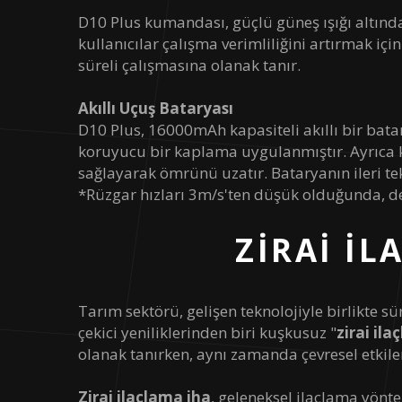
D10 Plus kumandası, güçlü güneş ışığı altında
kullanıcılar çalışma verimliliğini artırmak i
süreli çalışmasına olanak tanır.
Akıllı Uçuş Bataryası
D10 Plus, 16000mAh kapasiteli akıllı bir bat
koruyucu bir kaplama uygulanmıştır. Ayrıca kab
sağlayarak ömrünü uzatır. Bataryanın ileri tek
*Rüzgar hızları 3m/s'ten düşük olduğunda, de
ZIRAI İL
Tarım sektörü, gelişen teknolojiyle birlikte sü
çekici yeniliklerinden biri kuşkusuz "
zirai ila
olanak tanırken, aynı zamanda çevresel etkiler
Zirai ilaçlama iha
, geleneksel ilaçlama yönte