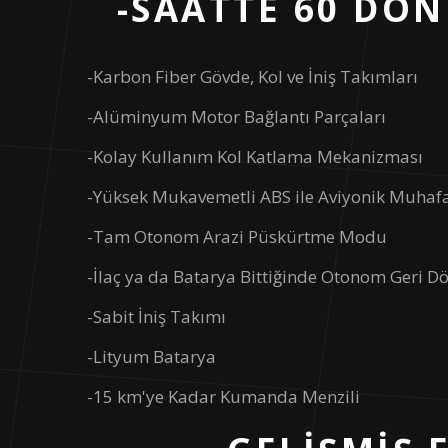
-SAATTE 60 DÖ
Model
-Karbon Fiber Gövde, Kol ve İniş Takımları
Boyutlar
-Alüminyum Motor Bağlantı Parçaları
Katlanmış Boyutlar
-Kolay Kullanım Kol Katlama Mekanizması
Batarya
-Yüksek Mukavemetli ABS ile Aviyonik Muhaf
-Tam Otonom Arazi Püskürtme Modu
Batarya Kapasitesi
-İlaç ya da Batarya Bittiğinde Otonom Geri D
Batarya Voltajı
-Sabit İniş Takımı
Batarya Tipi
-Lityum Batarya
GÜÇ
-15 km'ye Kadar Kumanda Menzili
Batarya Çalışma Sıcaklığı