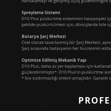
haritalamayı ve gelişmiş uçuş güvenilirliğini d
Maksimum Rüzgar Direnci
Spreyleme Sistemi
D10 Plus püskürtme sisteminin hassasiyeti içi
Maksimum Uçuş Süresi
şekilde püskürtülmesi için, dönüşlerde bile sp
Çalışma Sıcaklığı
Batarya Şarj Merkezi
Özel olarak tasarlanmış bir Şarj Merkezi, aynı 
Kumanda Frekansı
Şarj sırasında bataryanın her hücresinin vol
Maksimum Kumanda Menzili
Optimize Edilmiş Mekanik Yapı
D10 Plus, daha az yer kaplaması için katlanabil
güçlendirilmiştir*. D10 Plus’ın püskürtme son
* Sıvı sızdırmazlığı önlem amaçlıdır. Garanti 
PROF