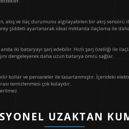
estekler.
30-35km/Sa
n, akış ve ilaç durumunu algılayabilen bir akış sensörü il
12-13dk. (Tam Yükle)
rey şiddeti ayarlanarak ideal miktarda ilaçlama ile daha 
0 °C - 50 °C
anda iki bataryayı şarj edebilir. Hızlı şarj özelliği ile 
2,4 GHz
tajını dengeleyerek daha uzun batarya ömrü sağlar.
15km
ir kollar ve pervaneler ile tasarlanmıştır. İçerideki elek
rası temizlenmesi çok kolaydır.
verilmez.
ESYONEL UZAKTAN KU