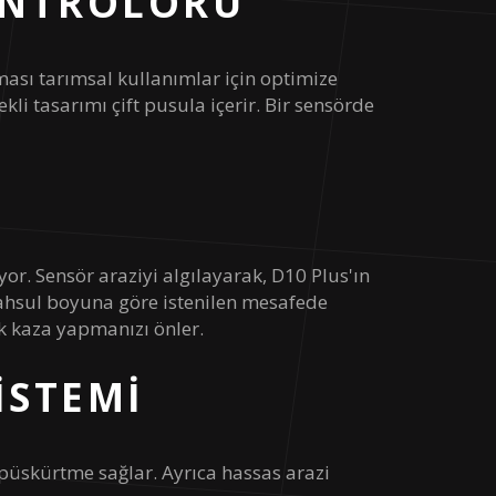
ONTROLÖRÜ
C-28°C
ması tarımsal kullanımlar için optimize
kli tasarımı çift pusula içerir. Bir sensörde
or. Sensör araziyi algılayarak, D10 Plus'ın
Mahsul boyuna göre istenilen mesafede
ak kaza yapmanızı önler.
ISTEMI
 püskürtme sağlar. Ayrıca hassas arazi