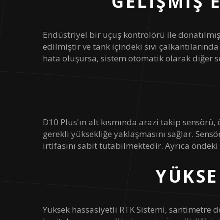
GELIŞMIŞ
Batarya Depolama Sıcaklığı
Endüstriyel bir uçuş kontrolörü ile donatılmış
Şarj Sıcaklığı
edilmiştir ve tank içindeki sıvı çalkantılarınd
hata oluşursa, sistem otomatik olarak diğer 
Ağırlık
Maksimum Kalkış Ağırlığı
Faydalı Yük
D10 Plus'ın alt kısmında arazi takip sensörü, 
gerekli yüksekliğe yaklaşmasını sağlar. Sensö
Maksimum Tırmanma Hızı
irtifasını sabit tutabilmektedir. Ayrıca önde
Maksimum Alçalma Hızı
YÜKSE
Maksimum Seyir Hızı
Yüksek hassasiyetli RTK Sistemi, santimetre d
Maksimum Uçuş Seviyesi