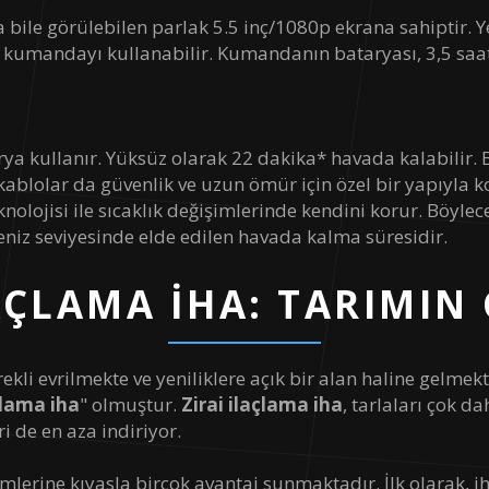
 bile görülebilen parlak 5.5 inç/1080p ekrana sahiptir. Y
çin kumandayı kullanabilir. Kumandanın bataryası, 3,5 sa
arya kullanır. Yüksüz olarak 22 dakika* havada kalabilir
lolar da güvenlik ve uzun ömür için özel bir yapıyla koru
nolojisi ile sıcaklık değişimlerinde kendini korur. Böylec
niz seviyesinde elde edilen havada kalma süresidir.
AÇLAMA İHA: TARIMIN
rekli evrilmekte ve yeniliklere açık bir alan haline gelme
çlama iha
" olmuştur.
Zirai ilaçlama iha
, tarlaları çok da
i de en aza indiriyor.
mlerine kıyasla birçok avantaj sunmaktadır. İlk olarak, i