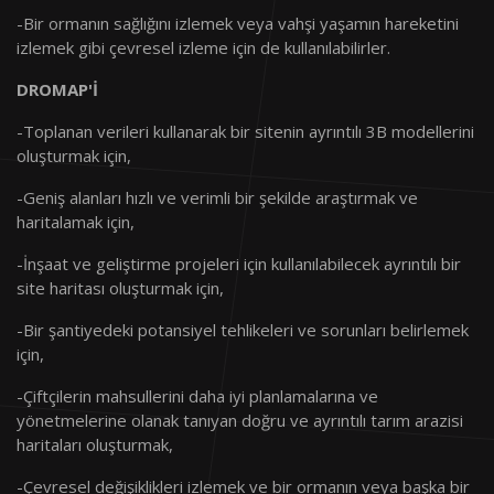
Sıcaklığı
uzun : 22°C-28°C
-Bir ormanın sağlığını izlemek veya vahşi yaşamın hareketini
izlemek gibi çevresel izleme için de kullanılabilirler.
Şarj Sıcaklığı
5 °C - 35 °C
DROMAP'İ
Ağırlık
3.2kg
-Toplanan verileri kullanarak bir sitenin ayrıntılı 3B modellerini
oluşturmak için,
Maksimum Kalkış
4kg
Ağırlığı
-Geniş alanları hızlı ve verimli bir şekilde araştırmak ve
haritalamak için,
Faydalı Yük
Faydalı Yük 3 Eksenli Gimbal ve
-İnşaat ve geliştirme projeleri için kullanılabilecek ayrıntılı bir
Kamera
site haritası oluşturmak için,
Maksimum
8m/Sn
-Bir şantiyedeki potansiyel tehlikeleri ve sorunları belirlemek
Tırmanma Hızı
için,
Maksimum Alçalma
4m/Sn
-Çiftçilerin mahsullerini daha iyi planlamalarına ve
Hızı
yönetmelerine olanak tanıyan doğru ve ayrıntılı tarım arazisi
haritaları oluşturmak,
Maksimum Seyir
12m/Sn
-Çevresel değişiklikleri izlemek ve bir ormanın veya başka bir
Hızı