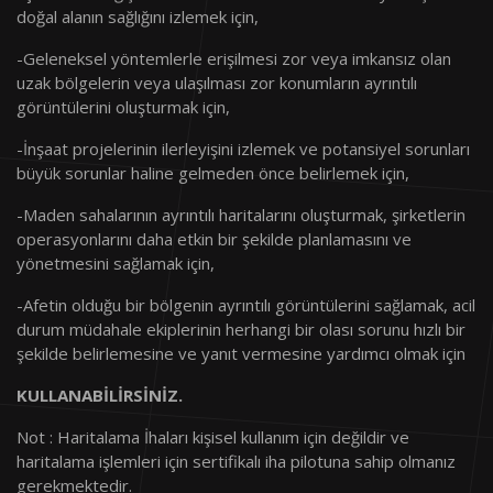
doğal alanın sağlığını izlemek için,
Maksimum Uçuş
400m (Yazılım ile Sınırlandırılımıştır)
-Geleneksel yöntemlerle erişilmesi zor veya imkansız olan
Seviyesi
(Yasal Seviye)
uzak bölgelerin veya ulaşılması zor konumların ayrıntılı
görüntülerini oluşturmak için,
Maksimum Rüzgar
30-40 km/Sa
-İnşaat projelerinin ilerleyişini izlemek ve potansiyel sorunları
Direnci
büyük sorunlar haline gelmeden önce belirlemek için,
Maksimum Uçuş
35-40dk. (Tam Yükle)
-Maden sahalarının ayrıntılı haritalarını oluşturmak, şirketlerin
Süresi
operasyonlarını daha etkin bir şekilde planlamasını ve
yönetmesini sağlamak için,
Çalışma Sıcaklığı
0 °C - 50 °C
-Afetin olduğu bir bölgenin ayrıntılı görüntülerini sağlamak, acil
durum müdahale ekiplerinin herhangi bir olası sorunu hızlı bir
Kumanda Frekansı
2,4 GHz
şekilde belirlemesine ve yanıt vermesine yardımcı olmak için
Maksimum
15km
KULLANABİLİRSİNİZ.
Kumanda Menzili
Not : Haritalama İhaları kişisel kullanım için değildir ve
haritalama işlemleri için sertifikalı iha pilotuna sahip olmanız
gerekmektedir.