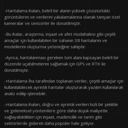
-Haritalama ihaları, belirli bir alanın yüksek çözünürlüklü
görüntülerini ve verilerini yakalamalarına olanak tanıyan özel
kameralar ve sensörler ile donatılmıştır.
Model
Dromap
-Bu ihalar, araştırma, inşaat ve afet müdahalesi gibi çeşitli
Boyutlar
1065mm x 1150mm x 617mm
amaçlar için kullanılabilen bir sahanın 3B haritalarını ve
modellerini oluşturma yeteneğine sahiptir.
Batarya
6S – LiPo
-Ayrıca, haritalanması gereken tüm alanı kapsayan belirli bir
düzende uçabilmelerini sağlamak için GPS ve RTK ile
Batarya Kapasitesi
Batarya Kapasitesi 22000mAh
donatılmıştır.
Batarya Voltajı
22.2V – 25,2V
-Haritalama İha tarafından toplanan veriler, çeşitli amaçlar için
kullanılabilecek ayrıntılı haritalar oluşturarak yazılım kullanılarak
GÜÇ
714,4 Wh
analiz edilip işlenebilir.
-Haritalama ihaları, doğru ve ayrıntılı verileri hızlı bir şekilde
Batarya Çalışma
0 °C - 50 °C
ve geleneksel yöntemlere göre daha düşük maliyetle
Sıcaklığı
sağlayabildikleri için inşaat, madencilik ve tarım gibi
sektörlerde giderek daha popüler hale geliyor.
Batarya Depolama
3 aydan az : 20°C-55°C 3 aydan